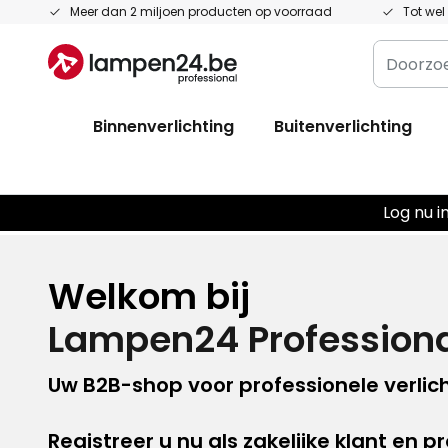
Ga
Meer dan 2 miljoen producten op voorraad
Tot wel
naar
Doorzoe
de
hier
inhoud
de
Binnenverlichting
Buitenverlichting
hele
winkel...
Log nu i
Welkom bij
Lampen24 Profession
Uw B2B-shop voor professionele verlich
Registreer u nu als zakelijke klant
en pr