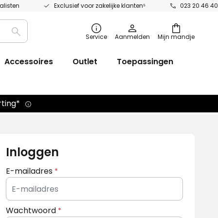
alisten
Exclusief voor zakelijke klanten⁵
023 20 46 40
Zoek
Service
Aanmelden
Mijn mandje
op
Accessoires
Outlet
Toepassingen
rting*
Inloggen
E-mailadres
Wachtwoord