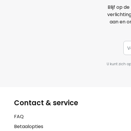
Blijf op d
verlichtin
aan en o
U kunt zich o
Contact & service
FAQ
Betaalopties