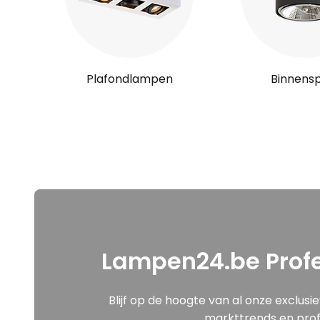
Plafondlampen
Binnens
Lampen24.be Profe
Blijf op de hoogte van al onze exclusi
markttrends en profe