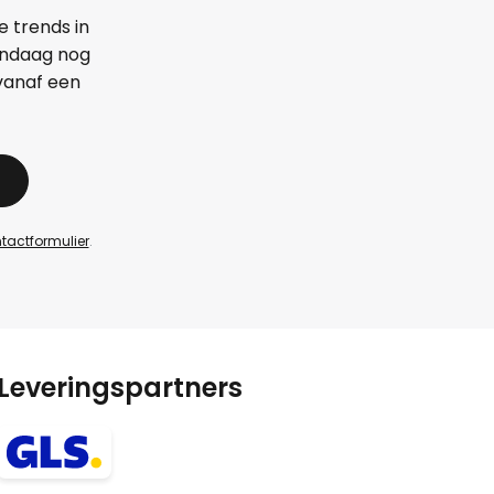
e trends in
vandaag nog
 vanaf een
tactformulier
.
Leveringspartners