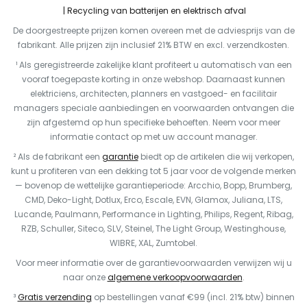
Recycling van batterijen en elektrisch afval
De doorgestreepte prijzen komen overeen met de adviesprijs van de
fabrikant. Alle prijzen zijn inclusief 21% BTW en excl. verzendkosten.
¹ Als geregistreerde zakelijke klant profiteert u automatisch van een
vooraf toegepaste korting in onze webshop. Daarnaast kunnen
elektriciens, architecten, planners en vastgoed- en facilitair
managers speciale aanbiedingen en voorwaarden ontvangen die
zijn afgestemd op hun specifieke behoeften. Neem voor meer
informatie contact op met uw account manager.
² Als de fabrikant een
garantie
biedt op de artikelen die wij verkopen,
kunt u profiteren van een dekking tot 5 jaar voor de volgende merken
— bovenop de wettelijke garantieperiode: Arcchio, Bopp, Brumberg,
CMD, Deko-Light, Dotlux, Erco, Escale, EVN, Glamox, Juliana, LTS,
Lucande, Paulmann, Performance in Lighting, Philips, Regent, Ribag,
RZB, Schuller, Siteco, SLV, Steinel, The Light Group, Westinghouse,
WIBRE, XAL, Zumtobel.
Voor meer informatie over de garantievoorwaarden verwijzen wij u
naar onze
algemene verkoopvoorwaarden
.
³
Gratis verzending
op bestellingen vanaf €99 (incl. 21% btw) binnen