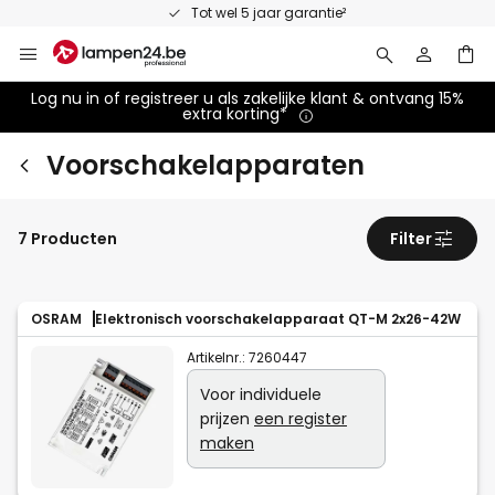
Ga
Tot wel 5 jaar garantie²
naar
de
inhoud
Log nu in of registreer u als zakelijke klant & ontvang 15%
extra korting*
Voorschakelapparaten
7 Producten
Filter
OSRAM
Elektronisch voorschakelapparaat QT-M 2x26-42W
Artikelnr.:
7260447
Voor individuele
prijzen
een register
maken