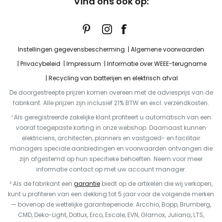
Vind ons ook op:
Instellingen gegevensbescherming
Algemene voorwaarden
Privacybeleid
Impressum
Informatie over WEEE-terugname
Recycling van batterijen en elektrisch afval
De doorgestreepte prijzen komen overeen met de adviesprijs van de
fabrikant. Alle prijzen zijn inclusief 21% BTW en excl. verzendkosten.
¹ Als geregistreerde zakelijke klant profiteert u automatisch van een
vooraf toegepaste korting in onze webshop. Daarnaast kunnen
elektriciens, architecten, planners en vastgoed- en facilitair
managers speciale aanbiedingen en voorwaarden ontvangen die
zijn afgestemd op hun specifieke behoeften. Neem voor meer
informatie contact op met uw account manager.
² Als de fabrikant een
garantie
biedt op de artikelen die wij verkopen,
kunt u profiteren van een dekking tot 5 jaar voor de volgende merken
— bovenop de wettelijke garantieperiode: Arcchio, Bopp, Brumberg,
CMD, Deko-Light, Dotlux, Erco, Escale, EVN, Glamox, Juliana, LTS,