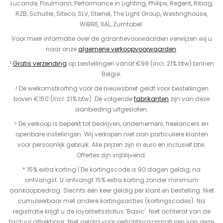
Lucande, Paulmann, Performance in Lighting, Philips, Regent, Ribag,
RZB, Schuller, Siteco, SLV, Steinel, The Light Group, Westinghouse,
WIBRE, XAL, Zumtobel.
Voor meer informatie over de garantievoorwaarden verwijzen wij u
naar onze
algemene verkoopvoorwaarden
.
³
Gratis verzending
op bestellingen vanaf €99 (incl. 21% btw) binnen
België.
⁴ De welkomstkorting voor de nieuwsbrief geldt voor bestellingen
boven €150 (incl. 21% btw). De volgende
fabrikanten
zijn van deze
aanbieding uitgesloten.
⁵ De verkoop is beperkt tot bedrijven, ondernemers, freelancers en
openbare instellingen. Wij verkopen niet aan particuliere klanten
voor persoonlijk gebruik. Alle prijzen zijn in euro en inclusief btw.
Offertes zijn vrijblijvend.
* 15% extra korting | De kortingscode is 90 dagen geldig, na
ontvangst. U ontvangt 15% extra korting zonder minimum
aankoopbedrag. Slechts één keer geldig per klant en bestelling. Niet
cumuleerbaar met andere kortingsacties (kortingscodes). Na
registratie krijgt u de loyaliteitsstatus ‘Basic’. Niet achteraf van de
factuur aftrekbaar. Niet geldig voor verlichtingsarmaturen van deze