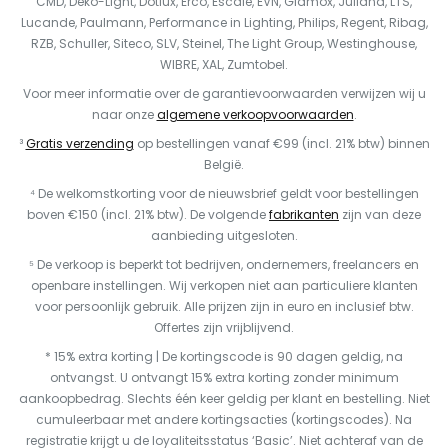
CMD, Deko-Light, Dotlux, Erco, Escale, EVN, Glamox, Juliana, LTS,
Lucande, Paulmann, Performance in Lighting, Philips, Regent, Ribag,
RZB, Schuller, Siteco, SLV, Steinel, The Light Group, Westinghouse,
WIBRE, XAL, Zumtobel.
Voor meer informatie over de garantievoorwaarden verwijzen wij u
naar onze
algemene verkoopvoorwaarden
.
³
Gratis verzending
op bestellingen vanaf €99 (incl. 21% btw) binnen
België.
⁴ De welkomstkorting voor de nieuwsbrief geldt voor bestellingen
boven €150 (incl. 21% btw). De volgende
fabrikanten
zijn van deze
aanbieding uitgesloten.
⁵ De verkoop is beperkt tot bedrijven, ondernemers, freelancers en
openbare instellingen. Wij verkopen niet aan particuliere klanten
voor persoonlijk gebruik. Alle prijzen zijn in euro en inclusief btw.
Offertes zijn vrijblijvend.
* 15% extra korting | De kortingscode is 90 dagen geldig, na
ontvangst. U ontvangt 15% extra korting zonder minimum
aankoopbedrag. Slechts één keer geldig per klant en bestelling. Niet
cumuleerbaar met andere kortingsacties (kortingscodes). Na
registratie krijgt u de loyaliteitsstatus ‘Basic’. Niet achteraf van de