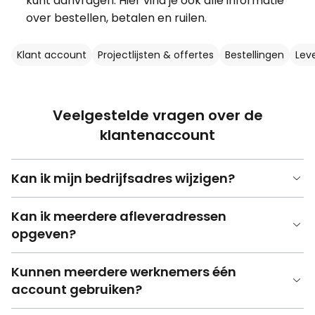
kunt aanvragen. Hier vind je ook alle informatie
over bestellen, betalen en ruilen.
Klant account
Projectlijsten & offertes
Bestellingen
Lev
Veelgestelde vragen over de
klantenaccount
Kan ik mijn bedrijfsadres wijzigen?
Kan ik meerdere afleveradressen
opgeven?
Kunnen meerdere werknemers één
account gebruiken?