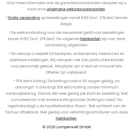
Voor meer informatie over de garantievoorwaarden verwijzen wij u
naar onze
algemene verkoopvoorwaarden
.
³
Gratis verzending
op bestellingen vanaf €99 (incl. 21% btw) binnen
België.
⁴ De welkomstkorting voor de nieuwsbrief geldt voor bestellingen
boven €150 (incl. 21% btw). De volgende
fabrikanten
zijn van deze
aanbieding uitgesloten.
⁵ De verkoop is beperkt tot bedrijven, ondernemers, freelancers en
openbare instellingen. Wij verkopen niet aan particuliere klanten
voor persoonlijk gebruik. Alle prijzen zijn in euro en inclusief btw.
Offertes zijn vrijblijvend.
* 15% extra korting | De kortingscode is 90 dagen geldig, na
ontvangst. U ontvangt 15% extra korting zonder minimum
aankoopbedrag. Slechts één keer geldig per klant en bestelling. Niet
cumuleerbaar met andere kortingsacties (kortingscodes). Na
registratie krijgt u de loyaliteitsstatus ‘Basic’. Niet achteraf van de
factuur aftrekbaar. Niet geldig voor verlichtingsarmaturen van deze
fabrikanten
.
© 2026 Lampenwelt GmbH