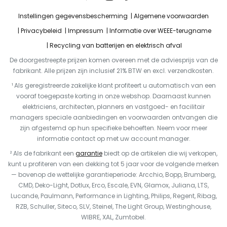
Instellingen gegevensbescherming
Algemene voorwaarden
Privacybeleid
Impressum
Informatie over WEEE-terugname
Recycling van batterijen en elektrisch afval
De doorgestreepte prijzen komen overeen met de adviesprijs van de
fabrikant. Alle prijzen zijn inclusief 21% BTW en excl. verzendkosten.
¹ Als geregistreerde zakelijke klant profiteert u automatisch van een
vooraf toegepaste korting in onze webshop. Daarnaast kunnen
elektriciens, architecten, planners en vastgoed- en facilitair
managers speciale aanbiedingen en voorwaarden ontvangen die
zijn afgestemd op hun specifieke behoeften. Neem voor meer
informatie contact op met uw account manager.
² Als de fabrikant een
garantie
biedt op de artikelen die wij verkopen,
kunt u profiteren van een dekking tot 5 jaar voor de volgende merken
— bovenop de wettelijke garantieperiode: Arcchio, Bopp, Brumberg,
CMD, Deko-Light, Dotlux, Erco, Escale, EVN, Glamox, Juliana, LTS,
Lucande, Paulmann, Performance in Lighting, Philips, Regent, Ribag,
RZB, Schuller, Siteco, SLV, Steinel, The Light Group, Westinghouse,
WIBRE, XAL, Zumtobel.