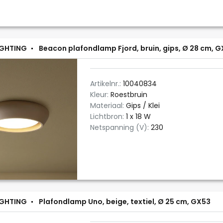
IGHTING
Beacon plafondlamp Fjord, bruin, gips, Ø 28 cm, 
Artikelnr.:
10040834
Kleur:
Roestbruin
Materiaal:
Gips / Klei
Lichtbron:
1 x 18 W
Netspanning (V):
230
IGHTING
Plafondlamp Uno, beige, textiel, Ø 25 cm, GX53