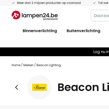
Ga
Meer dan 2 miljoen producten op voorraad
Tot wel
naar
Doorzoe
de
hier
inhoud
de
Binnenverlichting
Buitenverlichting
hele
winkel...
Log nu i
Home
Merken
Beacon Lighting
Beacon L