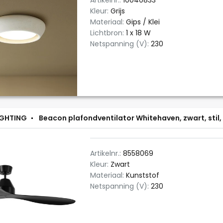
Artikelnr.:
10040833
Kleur:
Grijs
Materiaal:
Gips / Klei
Lichtbron:
1 x 18 W
Netspanning (V):
230
IGHTING
Beacon plafondventilator Whitehaven, zwart, stil,
Artikelnr.:
8558069
Kleur:
Zwart
Materiaal:
Kunststof
Netspanning (V):
230