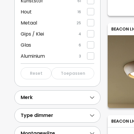
Kunststof
61
Meer tonen
Hout
16
Metaal
25
BEACON L
Gips / Klei
4
Glas
6
Aluminium
3
Stof
2
Reset
Toepassen
Beton
1
Steen
4
Merk
Type dimmer
BEACON L
Montagewijze