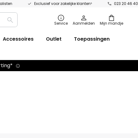
alisten
Exclusief voor zakelijke klanten⁵
023 20 46 40
Zoek
Service
Aanmelden
Mijn mandje
op
Accessoires
Outlet
Toepassingen
rting*