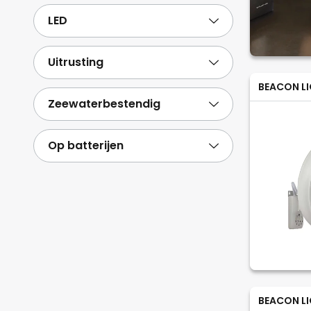
LED
Uitrusting
BEACON L
Zeewaterbestendig
Op batterijen
BEACON L