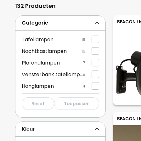
132 Producten
BEACON L
Categorie
Tafellampen
16
Nachtkastlampen
16
Plafondlampen
7
Vensterbank tafellampen
5
Hanglampen
4
Reset
Toepassen
BEACON L
Kleur