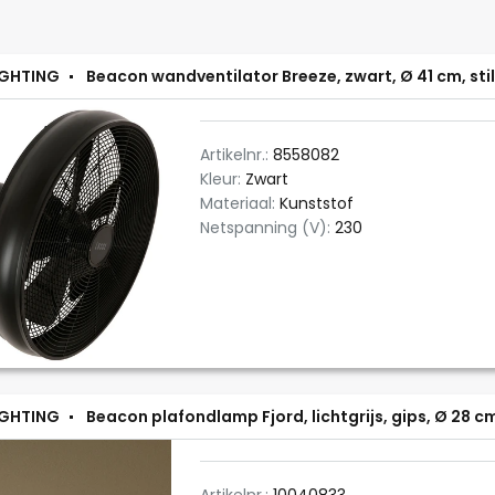
IGHTING
Beacon wandventilator Breeze, zwart, Ø 41 cm, stil
Artikelnr.:
8558082
Kleur:
Zwart
Materiaal:
Kunststof
Netspanning (V):
230
IGHTING
Beacon plafondlamp Fjord, lichtgrijs, gips, Ø 28 c