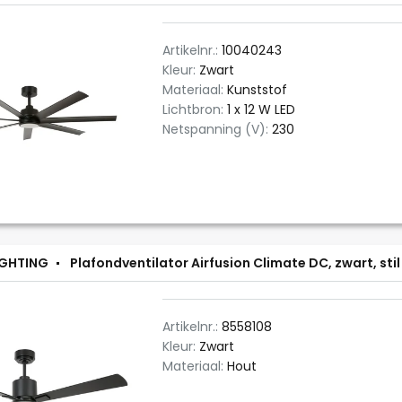
Artikelnr.:
10040243
Kleur:
Zwart
Materiaal:
Kunststof
Lichtbron:
1 x 12 W LED
Netspanning (V):
230
IGHTING
Plafondventilator Airfusion Climate DC, zwart, stil
Artikelnr.:
8558108
Kleur:
Zwart
Materiaal:
Hout