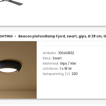
IGHTING
Beacon plafondlamp Fjord, zwart, gips, Ø 28 cm, 
Artikelnr.:
10040832
Kleur:
Zwart
Materiaal:
Gips / Klei
Lichtbron:
1 x 18 W
Netspanning (V):
230