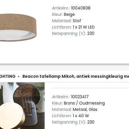
Artikelnr.:
10040838
Kleur:
Beige
Materiaal:
Stof
Lichtbron:
1 x 21 W LED
Netspanning (V):
230
IGHTING
Beacon tafellamp Mikoh, antiek messingkleurig me
Artikelnr.:
10023417
Kleur:
Brons / Oudmessing
Materiaal:
Metaal, Glas
Lichtbron:
1 x 40 W
Netspanning (V):
230